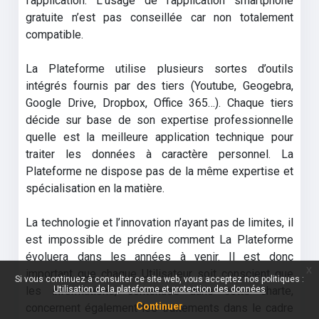
l’application. L’usage de l’application smartphone
gratuite n’est pas conseillée car non totalement
compatible.
La Plateforme utilise plusieurs sortes d’outils
intégrés fournis par des tiers (Youtube, Geogebra,
Google Drive, Dropbox, Office 365…). Chaque tiers
décide sur base de son expertise professionnelle
quelle est la meilleure application technique pour
traiter les données à caractère personnel. La
Plateforme ne dispose pas de la même expertise et
spécialisation en la matière.
La technologie et l’innovation n’ayant pas de limites, il
est impossible de prédire comment La Plateforme
évoluera dans les années à venir. Il est donc
x
important que chaque Utilisateur soit conscient que
Si vous continuez à consulter ce site web, vous acceptez nos politiques :
les informations, contenues dans cette charte,
Utilisation de la plateforme et protection des données
Continuer
concernent également les traitements dans le cadre